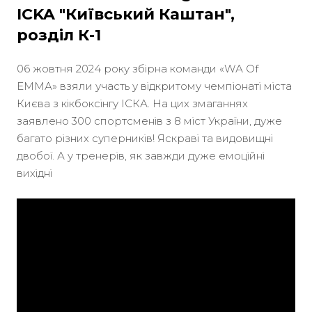
ICKA "Київський Каштан",
розділ К-1
06 жовтня 2024 року збірна команди «WА Оf
ЕММА» взяли участь у відкритому чемпіонаті міста
Києва з кікбоксінгу ІСКА. На цих змаганнях
заявлено 300 спортсменів з 8 міст України, дуже
багато різних суперників! Яскраві та видовищні
двобої. А у тренерів, як завжди дуже емоційні
вихідні