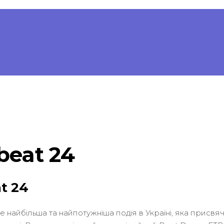
beat 24
t 24
 це найбільша та найпотужніша подія в Україні, яка присвя