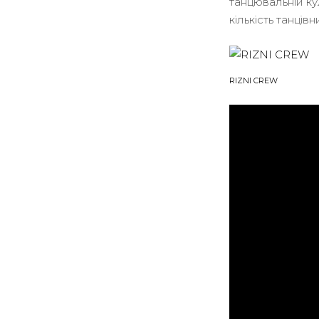
танцювальній к
кількість танців
RIZNI CREW