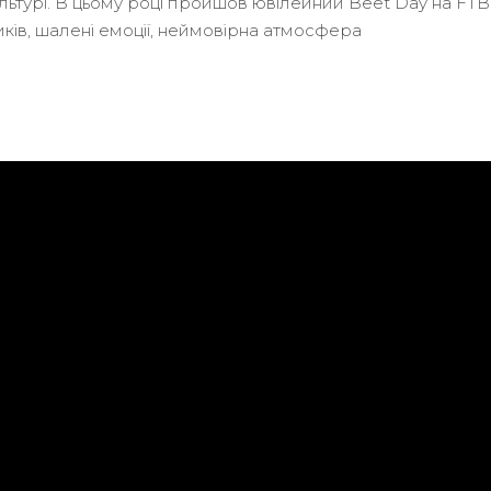
ультурі. В цьому році пройшов ювілейний Beet Day на FT
ників, шалені емоції, неймовірна атмосфера