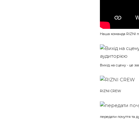
Наша команда RIZNI п
Вихід на сцену - це з
RIZNI CREW
передати почуття та д